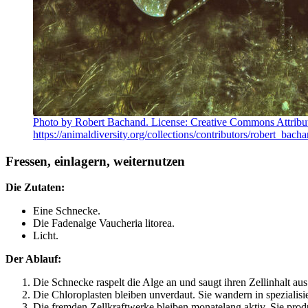
Photo by Robert Bachand. License: Creative Commons Attribu
https://animaldiversity.org/collections/contributors/robert_ba
Fressen, einlagern, weiternutzen
Die Zutaten:
Eine Schnecke.
Die Fadenalge Vaucheria litorea.
Licht.
Der Ablauf:
Die Schnecke raspelt die Alge an und saugt ihren Zellinhalt aus
Die Chloroplasten bleiben unverdaut. Sie wandern in spezialis
Die fremden Zellkraftwerke bleiben monatelang aktiv. Sie prod