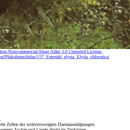
tion-Noncommercial-Share Alike 3.0 Unported License.
chand/Plakobranchidae/157_Emerald_elysia_Elysia_chlorotica/
.
ierte Zellen der weitverzweigten Darmausstülpungen.
uzieren Zucker und Lipide direkt im Tierkörper.