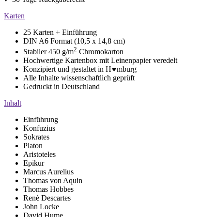
Karten
25 Karten + Einführung
DIN A6 Format (10,5 x 14,8 cm)
2
Stabiler 450 g/m
Chromokarton
Hochwertige Kartenbox mit Leinenpapier veredelt
Konzipiert und gestaltet in H
mburg
♥️
Alle Inhalte wissenschaftlich geprüft
Gedruckt in Deutschland
Inhalt
Einführung
Konfuzius
Sokrates
Platon
Aristoteles
Epikur
Marcus Aurelius
Thomas von Aquin
Thomas Hobbes
Renè Descartes
John Locke
David Hume